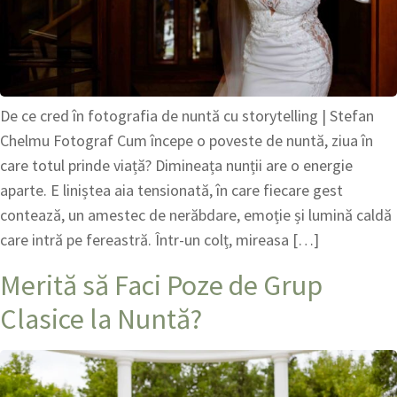
De ce cred în fotografia de nuntă cu storytelling | Stefan
Chelmu Fotograf Cum începe o poveste de nuntă, ziua în
care totul prinde viață? Dimineața nunții are o energie
aparte. E liniștea aia tensionată, în care fiecare gest
contează, un amestec de nerăbdare, emoție și lumină caldă
care intră pe fereastră. Într-un colț, mireasa […]
Merită să Faci Poze de Grup
Clasice la Nuntă?