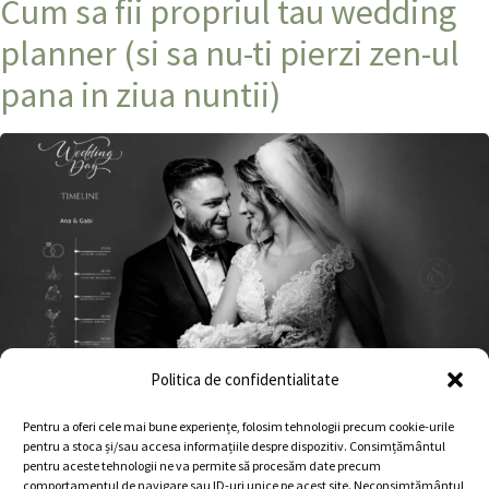
Cum sa fii propriul tau wedding
planner (si sa nu-ti pierzi zen-ul
pana in ziua nuntii)
Politica de confidentialitate
Pentru a oferi cele mai bune experiențe, folosim tehnologii precum cookie-urile
Ghid complet pentru miresele moderne care vor claritate,
pentru a stoca și/sau accesa informațiile despre dispozitiv. Consimțământul
emotii, fotografi de top si o nunta care sa spuna o poveste
pentru aceste tehnologii ne va permite să procesăm date precum
comportamentul de navigare sau ID-uri unice pe acest site. Neconsimțământul