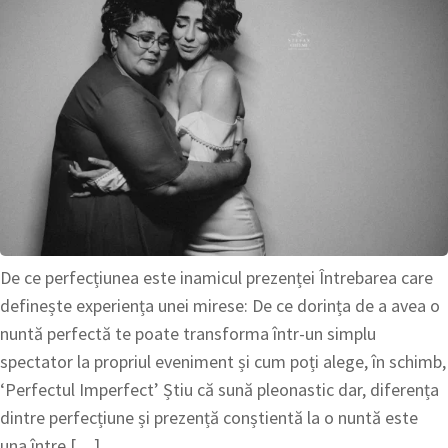
De ce perfecțiunea este inamicul prezenței Întrebarea care
definește experiența unei mirese: De ce dorința de a avea o
nuntă perfectă te poate transforma într-un simplu
spectator la propriul eveniment și cum poți alege, în schimb,
‘Perfectul Imperfect’ Știu că sună pleonastic dar, diferența
dintre perfecțiune și prezență conștientă la o nuntă este
una între […]