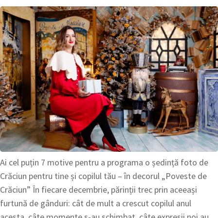
Ai cel puțin 7 motive pentru a programa o ședință foto de
Crăciun pentru tine și copilul tău – în decorul „Poveste de
Crăciun” În fiecare decembrie, părinții trec prin aceeași
furtună de gânduri: cât de mult a crescut copilul anul
acesta, câte momente s-au schimbat, câte expresii noi au