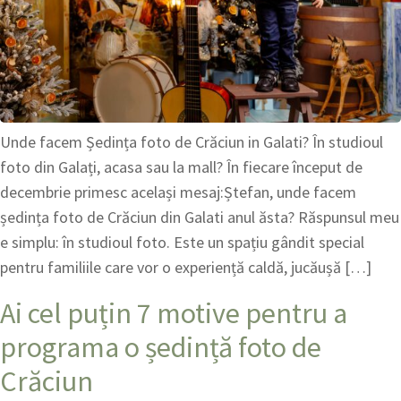
Unde facem Ședința foto de Crăciun in Galati? În studioul
foto din Galați, acasa sau la mall? În fiecare început de
decembrie primesc același mesaj:Ștefan, unde facem
ședința foto de Crăciun din Galati anul ăsta? Răspunsul meu
e simplu: în studioul foto. Este un spațiu gândit special
pentru familiile care vor o experiență caldă, jucăușă […]
Ai cel puțin 7 motive pentru a
programa o ședință foto de
Crăciun