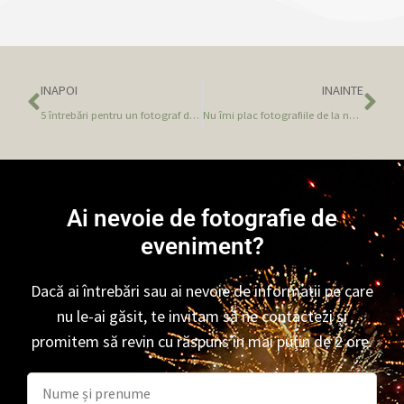
INAPOI
INAINTE
5 întrebări pentru un fotograf de nuntă
Nu îmi plac fotografiile de la nunta mea.
Ai nevoie de fotografie de
eveniment?
Dacă ai întrebări sau ai nevoie de informații pe care
nu le-ai găsit, te invitam să ne contactezi și
promitem să revin cu răspuns în mai puțin de 2 ore.