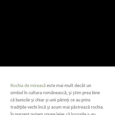
Rochia de mireasă
este mai mult decât un
simbol în cultura românească, și știm prea bine
că bunicile și chiar și unii părinți ce au prins
tradițiile vechi încă și acum mai păstrează rochia.
În prezent putem spune lejer că lucrurile s-au