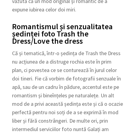
văzută că un mod original și romantic de a
expune iubirea celor doi miri.
Romantismul și senzualitatea
ședinței foto Trash the
Dress/Love the dress
Că și tematică, într-o ședința de Trash the Dress
nu acțiunea de a distruge rochia este în prim
plan, ci povestea ce se conturează în jurul celor
doi tineri. Fie că vorbim de fotografii senzuale în
apă, sau de un cadru în pădure, accentul este pe
romantism și bineînțeles pe naturalețe. Un alt
mod de a privi această ședința este și că o ocazie
perfectă pentru noi soți de a se exprimă în mod
liber și fără constrângeri. De multe ori, prin
intermediul serviciilor foto nuntă Galați am