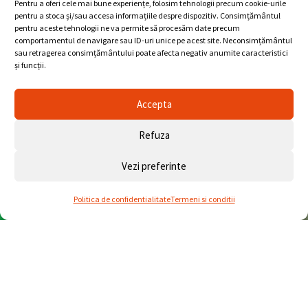
Pentru a oferi cele mai bune experiențe, folosim tehnologii precum cookie-urile
pentru a stoca și/sau accesa informațiile despre dispozitiv. Consimțământul
pentru aceste tehnologii ne va permite să procesăm date precum
Vezi articolele
comportamentul de navigare sau ID-uri unice pe acest site. Neconsimțământul
sau retragerea consimțământului poate afecta negativ anumite caracteristici
și funcții.
Accepta
FOTOGRAFIEM SI FILMAM
Refuza
pentru ca tu sa-ti amintesti cum te-ai simtit!
Vezi preferinte
Vezi ofertele noastre
Politica de confidentialitate
Termeni si conditii
Whatsapp
Telefon
Studio
Despre Stefan Chelmu
Fotografia
este mai mult decât o imagine, iar Stefan