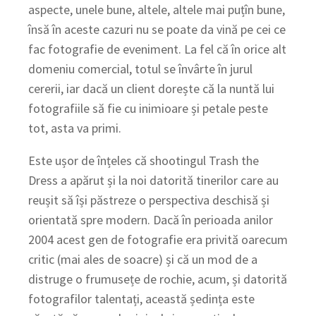
aspecte, unele bune, altele, altele mai puțîn bune,
însă în aceste cazuri nu se poate da vină pe cei ce
fac fotografie de eveniment. La fel că în orice alt
domeniu comercial, totul se învârte în jurul
cererii, iar dacă un client dorește că la nuntă lui
fotografiile să fie cu inimioare și petale peste
tot, asta va primi.
Este ușor de înțeles că shootingul Trash the
Dress a apărut și la noi datorită tinerilor care au
reușit să își păstreze o perspectiva deschisă și
orientată spre modern. Dacă în perioada anilor
2004 acest gen de fotografie era privită oarecum
critic (mai ales de soacre) și că un mod de a
distruge o frumusețe de rochie, acum, și datorită
fotografilor talentați, această ședința este