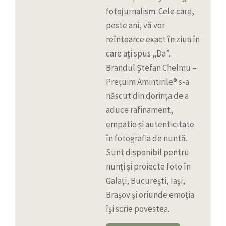
fotojurnalism. Cele care,
peste ani, vă vor
reîntoarce exact în ziua în
care ați spus „Da”.
Brandul Ștefan Chelmu –
Prețuim Amintirile® s-a
născut din dorința de a
aduce rafinament,
empatie și autenticitate
în fotografia de nuntă.
Sunt disponibil pentru
nunți și proiecte foto în
Galați, București, Iași,
Brașov și oriunde emoția
își scrie povestea.