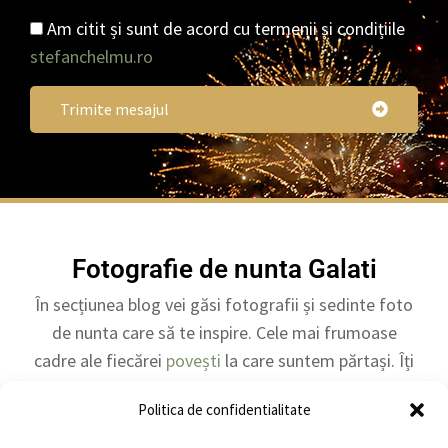
Am citit și sunt de acord cu termenii și condițiile
stefanchelmu.ro
Trimite mesajul
Fotografie de nunta Galati
În secțiunea blog vei găsi fotografii și sedinte foto
de nunta care să te inspire. Cele mai frumoase
cadre ale fiecărei
povești
la care suntem părtași. Îți
vei putea face o idee asupra modului în care ne
Politica de confidentialitate
folosim creativitatea pentru a surprinde emoțiile și
momentele importante pentru tine.