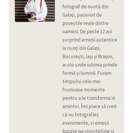
fotograf de nuntă din
Galați, pasionat de
poveștile reale dintre
oameni. De peste 12 ani
surprind emoții autentice
la nunți din Galați,
București, Iași și Brașov,
acolo unde iubirea prinde
formă și lumină. Furam
timpului cele mai
frumoase momente
pentru a le transforma in
amintiri. Îmi place să cred
că nu fotografiez
evenimente, ci emoții
bazate pe storytelling si