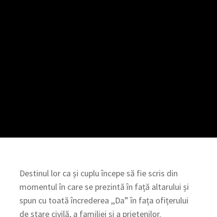
Destinul lor ca și cuplu începe să fie scris din
momentul în care se prezintă în față altarului și
spun cu toată încrederea ,,Da” în fața ofițerului
de stare civilă, a familiei și a prietenilor.