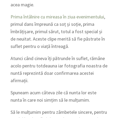
acea magie.
Prima întâlnire cu mireasa în ziua evenimentului
,
primul dans împreună ca soț și soție, prima
îmbrățișare, primul sărut, totul a fost special și
de neuitat. Aceste clipe merită să fie păstrate în
suflet pentru o viață întreagă.
Atunci când cineva îți pătrunde în suflet, rămâne
acolo pentru totdeauna iar fotografia noastra de
nuntă reprezintă doar confirmarea acestei
afirmații.
Spuneam acum câteva zile că nunta lor este
nunta în care noi simțim să le mulțumim.
Să le mulțumim pentru zâmbetele sincere, pentru