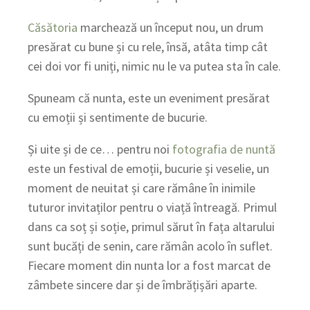
Căsătoria
marchează un început nou, un drum
presărat cu bune și cu rele, însă, atâta timp cât
cei doi vor fi uniți, nimic nu le va putea sta în cale.
Spuneam că nunta, este un eveniment presărat
cu emoții și sentimente de bucurie.
Și uite și de ce… pentru noi
fotografia de nuntă
este un festival de emoții, bucurie și veselie, un
moment de neuitat și care rămâne în inimile
tuturor invitaților pentru o viață întreagă. Primul
dans ca soț și soție, primul sărut în fața altarului
sunt bucăți de senin, care rămân acolo în suflet.
Fiecare moment din nunta lor a fost marcat de
zâmbete sincere dar și de îmbrățișări aparte.